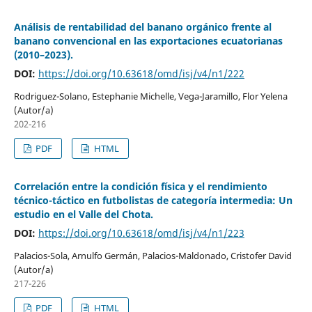
Análisis de rentabilidad del banano orgánico frente al
banano convencional en las exportaciones ecuatorianas
(2010–2023).
DOI:
https://doi.org/10.63618/omd/isj/v4/n1/222
Rodriguez-Solano, Estephanie Michelle, Vega-Jaramillo, Flor Yelena
(Autor/a)
202-216
PDF
HTML
Correlación entre la condición física y el rendimiento
técnico-táctico en futbolistas de categoría intermedia: Un
estudio en el Valle del Chota.
DOI:
https://doi.org/10.63618/omd/isj/v4/n1/223
Palacios-Sola, Arnulfo Germán, Palacios-Maldonado, Cristofer David
(Autor/a)
217-226
PDF
HTML