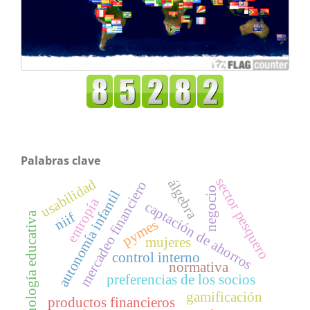
Palabras clave
sector pesquero
usabilidad
álgebra
mercadeo financiero
negocio
autonomía infantil
entropía
captación de ahorros
niif
tecnología educativa
pymes
mujeres
control interno
normativa
preferencias de los socios
gamificación
productos financieros