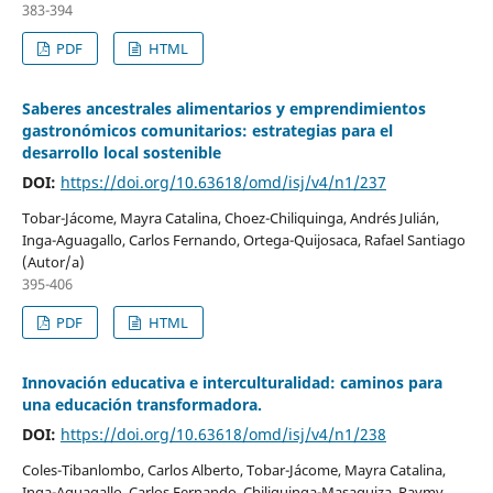
383-394
PDF
HTML
Saberes ancestrales alimentarios y emprendimientos
gastronómicos comunitarios: estrategias para el
desarrollo local sostenible
DOI:
https://doi.org/10.63618/omd/isj/v4/n1/237
Tobar-Jácome, Mayra Catalina, Choez-Chiliquinga, Andrés Julián,
Inga-Aguagallo, Carlos Fernando, Ortega-Quijosaca, Rafael Santiago
(Autor/a)
395-406
PDF
HTML
Innovación educativa e interculturalidad: caminos para
una educación transformadora.
DOI:
https://doi.org/10.63618/omd/isj/v4/n1/238
Coles-Tibanlombo, Carlos Alberto, Tobar-Jácome, Mayra Catalina,
Inga-Aguagallo, Carlos Fernando, Chiliquinga-Masaquiza, Raymy