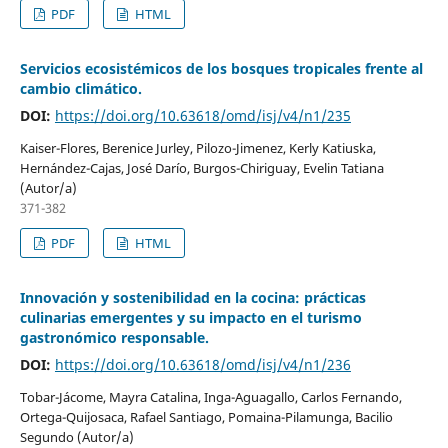
PDF
HTML
Servicios ecosistémicos de los bosques tropicales frente al
cambio climático.
DOI:
https://doi.org/10.63618/omd/isj/v4/n1/235
Kaiser-Flores, Berenice Jurley, Pilozo-Jimenez, Kerly Katiuska,
Hernández-Cajas, José Darío, Burgos-Chiriguay, Evelin Tatiana
(Autor/a)
371-382
PDF
HTML
Innovación y sostenibilidad en la cocina: prácticas
culinarias emergentes y su impacto en el turismo
gastronómico responsable.
DOI:
https://doi.org/10.63618/omd/isj/v4/n1/236
Tobar-Jácome, Mayra Catalina, Inga-Aguagallo, Carlos Fernando,
Ortega-Quijosaca, Rafael Santiago, Pomaina-Pilamunga, Bacilio
Segundo (Autor/a)