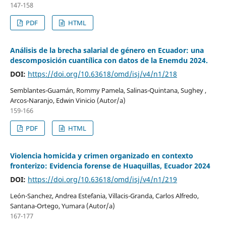
147-158
PDF
HTML
Análisis de la brecha salarial de género en Ecuador: una
descomposición cuantílica con datos de la Enemdu 2024.
DOI:
https://doi.org/10.63618/omd/isj/v4/n1/218
Semblantes-Guamán, Rommy Pamela, Salinas-Quintana, Sughey ,
Arcos-Naranjo, Edwin Vinicio (Autor/a)
159-166
PDF
HTML
Violencia homicida y crimen organizado en contexto
fronterizo: Evidencia forense de Huaquillas, Ecuador 2024
DOI:
https://doi.org/10.63618/omd/isj/v4/n1/219
León-Sanchez, Andrea Estefania, Villacis-Granda, Carlos Alfredo,
Santana-Ortego, Yumara (Autor/a)
167-177