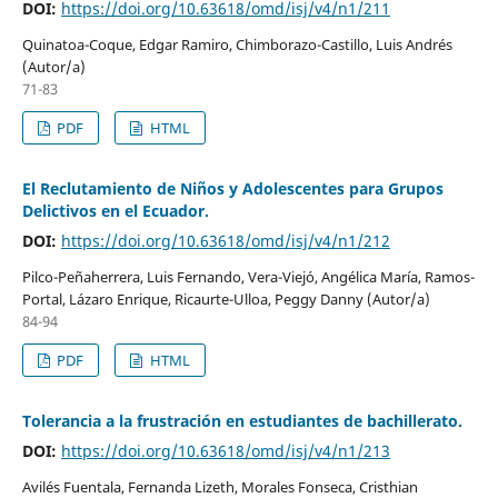
DOI:
https://doi.org/10.63618/omd/isj/v4/n1/211
Quinatoa-Coque, Edgar Ramiro, Chimborazo-Castillo, Luis Andrés
(Autor/a)
71-83
PDF
HTML
El Reclutamiento de Niños y Adolescentes para Grupos
Delictivos en el Ecuador.
DOI:
https://doi.org/10.63618/omd/isj/v4/n1/212
Pilco-Peñaherrera, Luis Fernando, Vera-Viejó, Angélica María, Ramos-
Portal, Lázaro Enrique, Ricaurte-Ulloa, Peggy Danny (Autor/a)
84-94
PDF
HTML
Tolerancia a la frustración en estudiantes de bachillerato.
DOI:
https://doi.org/10.63618/omd/isj/v4/n1/213
Avilés Fuentala, Fernanda Lizeth, Morales Fonseca, Cristhian