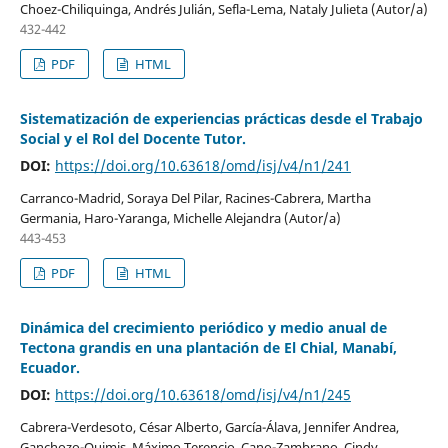
Choez-Chiliquinga, Andrés Julián, Sefla-Lema, Nataly Julieta (Autor/a)
432-442
PDF
HTML
Sistematización de experiencias prácticas desde el Trabajo
Social y el Rol del Docente Tutor.
DOI:
https://doi.org/10.63618/omd/isj/v4/n1/241
Carranco-Madrid, Soraya Del Pilar, Racines-Cabrera, Martha
Germania, Haro-Yaranga, Michelle Alejandra (Autor/a)
443-453
PDF
HTML
Dinámica del crecimiento periódico y medio anual de
Tectona grandis en una plantación de El Chial, Manabí,
Ecuador.
DOI:
https://doi.org/10.63618/omd/isj/v4/n1/245
Cabrera-Verdesoto, César Alberto, García-Álava, Jennifer Andrea,
Ganchozo-Quimis, Máximo Terencio, Cano-Zambrano, Cindy