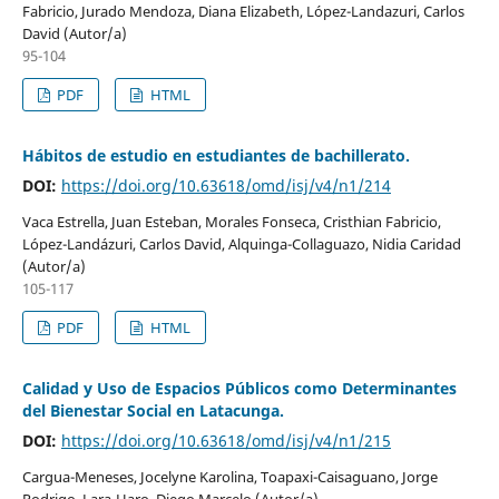
Fabricio, Jurado Mendoza, Diana Elizabeth, López-Landazuri, Carlos
David (Autor/a)
95-104
PDF
HTML
Hábitos de estudio en estudiantes de bachillerato.
DOI:
https://doi.org/10.63618/omd/isj/v4/n1/214
Vaca Estrella, Juan Esteban, Morales Fonseca, Cristhian Fabricio,
López-Landázuri, Carlos David, Alquinga-Collaguazo, Nidia Caridad
(Autor/a)
105-117
PDF
HTML
Calidad y Uso de Espacios Públicos como Determinantes
del Bienestar Social en Latacunga.
DOI:
https://doi.org/10.63618/omd/isj/v4/n1/215
Cargua-Meneses, Jocelyne Karolina, Toapaxi-Caisaguano, Jorge
Rodrigo, Lara-Haro, Diego Marcelo (Autor/a)