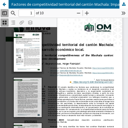
Factores de competitividad territorial del cantón Machala: Impacto en el desarrollo económico local.