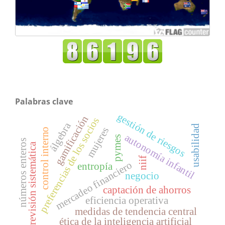
Palabras clave
gestión de riesgos
gamificación
preferencias de los socios
álgebra
usabilidad
mujeres
control interno
autonomía infantil
pymes
números enteros
revisión sistemática
niif
mercadeo financiero
entropía
negocio
captación de ahorros
eficiencia operativa
medidas de tendencia central
ética de la inteligencia artificial