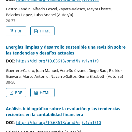
Castro-Landin, Alfredo Lesvel, Zapata-Velasco, Mayra Lisette,
Palacios-Lopez, Luisa Anabel (Autor/a)
26-37
PDF
HTML
Energías limpias y desarrollo sostenible una revisión sobre
las tendencias y desafíos actuales
DOI:
https://doi.org/10.63618/omd/isj/v1/n1/9
Guerrero-Calero, Juan Manuel, Vera-Solórzano, Diego Raul, Riofrío-
Guevara, Marco Antonio, Navarro-Saltos, Gema Elizabeth (Autor/a)
38-50
PDF
HTML
Análisis bibliográfico sobre la evolución y las tendencias
recientes en la contabilidad financiera
DOI:
https://doi.org/10.63618/omd/isj/v1/n1/10
Caicedo-Basurto, Ronny Leandro (Autor/a)