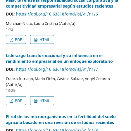
Relación entre la responsabilidad social corporativa y la
competitividad empresarial según estudios recientes
DOI:
https://doi.org/10.63618/omd/isj/v1/n1/6
Merchán-Nieto, Laura Cristina (Autor/a)
1-12
PDF
HTML
Liderazgo transformacional y su influencia en el
rendimiento empresarial en un enfoque exploratorio
DOI:
https://doi.org/10.63618/omd/isj/v1/n1/7
Franco-Intriago, Mario Efrén, Castelo-Salazar, Angel Gerardo
(Autor/a)
13-25
PDF
HTML
El rol de los microorganismos en la fertilidad del suelo
agrícola basado en una revisión de estudios recientes
DOI:
https://doi.org/10.63618/omd/isj/v1/n1/8