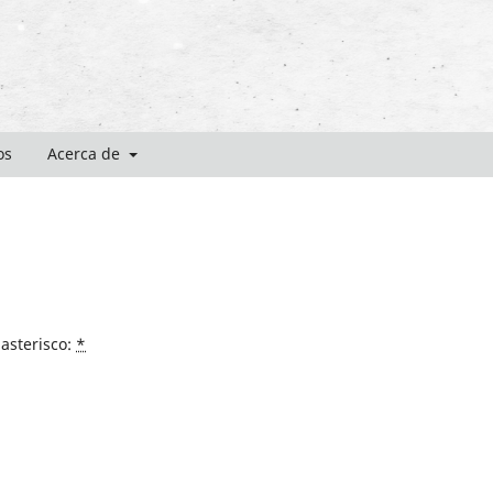
os
Acerca de
asterisco:
*