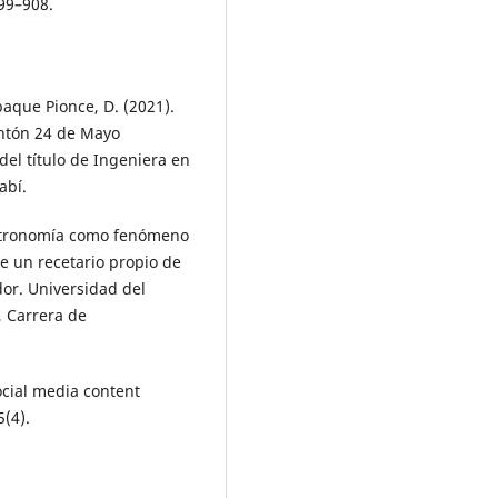
899–908.
baque Pionce, D. (2021).
antón 24 de Mayo
del título de Ingeniera en
abí.
 gastronomía como fenómeno
e un recetario propio de
or. Universidad del
, Carrera de
Social media content
5(4).