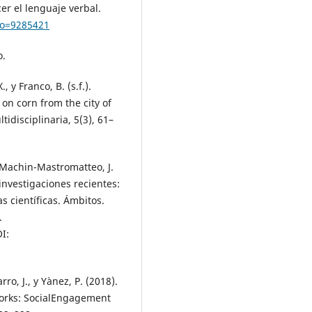
ecer el lenguaje verbal.
igo=9285421
o.
., y Franco, B. (s.f.).
on corn from the city of
idisciplinaria, 5(3), 61–
y Machin-Mastromatteo, J.
investigaciones recientes:
s científicas. Ámbitos.
.
I:
ro, J., y Yànez, P. (2018).
works: SocialEngagement