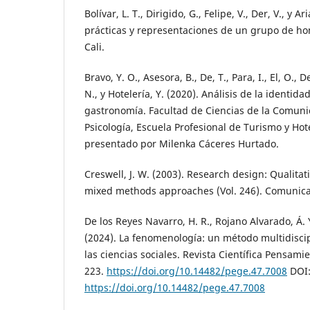
Bolívar, L. T., Dirigido, G., Felipe, V., Der, V., y Ari
prácticas y representaciones de un grupo de h
Cali.
Bravo, Y. O., Asesora, B., De, T., Para, I., El, O., 
N., y Hotelería, Y. (2020). Análisis de la identidad
gastronomía. Facultad de Ciencias de la Comuni
Psicología, Escuela Profesional de Turismo y Hot
presentado por Milenka Cáceres Hurtado.
Creswell, J. W. (2003). Research design: Qualitat
mixed methods approaches (Vol. 246). Comunica
De los Reyes Navarro, H. R., Rojano Alvarado, Á. Y.
(2024). La fenomenología: un método multidiscip
las ciencias sociales. Revista Científica Pensami
223.
https://doi.org/10.14482/pege.47.7008
DOI
https://doi.org/10.14482/pege.47.7008