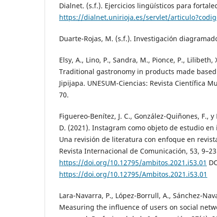
Dialnet. (s.f.). Ejercicios lingüísticos para fortal
https://dialnet.unirioja.es/servlet/articulo?cod
Duarte-Rojas, M. (s.f.). Investigación diagramad
Elsy, A., Lino, P., Sandra, M., Pionce, P., Lilibeth, X
Traditional gastronomy in products made based 
Jipijapa. UNESUM-Ciencias: Revista Científica Mult
70.
Figuereo-Benítez, J. C., González-Quiñones, F., 
D. (2021). Instagram como objeto de estudio en 
Una revisión de literatura con enfoque en revista
Revista Internacional de Comunicación, 53, 9–23
https://doi.org/10.12795/ambitos.2021.i53.01
DO
https://doi.org/10.12795/Ambitos.2021.i53.01
Lara-Navarra, P., López-Borrull, A., Sánchez-Navar
Measuring the influence of users on social net