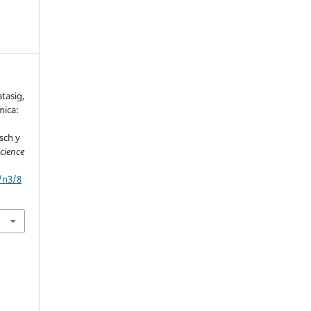
tasig,
mica:
sch y
cience
/n3/8