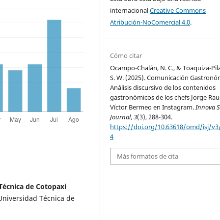
internacional
Creative Commons
Atribución-NoComercial 4.0
.
Cómo citar
Ocampo-Chalán, N. C., & Toaquiza-Pila
S. W. (2025). Comunicación Gastronó
Análisis discursivo de los contenidos
gastronómicos de los chefs Jorge Rau
Víctor Bermeo en Instagram.
Innova S
Journal
,
3
(3), 288-304.
https://doi.org/10.63618/omd/isj/v3
4
Más formatos de cita
Técnica de Cotopaxi
Universidad Técnica de