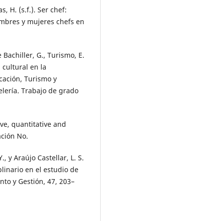
as, H. (s.f.). Ser chef:
ombres y mujeres chefs en
De Bachiller, G., Turismo, E.
 cultural en la
cación, Turismo y
elería. Trabajo de grado
ive, quantitative and
ción No.
, y Araújo Castellar, L. S.
linario en el estudio de
ento y Gestión, 47, 203–
: