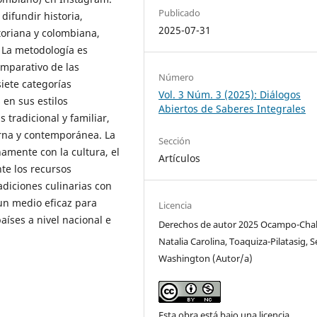
Publicado
difundir historia,
2025-07-31
toriana y colombiana,
 La metodología es
omparativo de las
Número
iete categorías
Vol. 3 Núm. 3 (2025): Diálogos
 en sus estilos
Abiertos de Saberes Integrales
tradicional y familiar,
rna y contemporánea. La
Sección
amente con la cultura, el
Artículos
te los recursos
adiciones culinarias con
 un medio eficaz para
Licencia
íses a nivel nacional e
Derechos de autor 2025 Ocampo-Chal
Natalia Carolina, Toaquiza-Pilatasig, S
Washington (Autor/a)
Esta obra está bajo una licencia