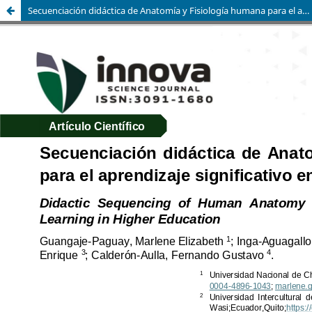
Secuenciación didáctica de Anatomía y Fisiología humana para el aprendizaje significativo en Educación Superior