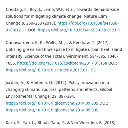
Creutzig, F., Roy, J., Lamb, W.F. et al. Towards demand-side
solutions for mitigating climate change. Nature Clim
Change 8, 260–263 (2018).
https://doi.org/10.1038/s41558-
018-0121-1
DOI:
https://doi.org/10.1038/s41558-018-0121-1
Gunawardena, K. R., Wells, M. J., & Kershaw, T. (2017).
Utilising green and blue space to mitigate urban heat island
intensity. Science of the Total Environment, 584-585, 1040-
1055.
https://doi.org/10.1016/j.scitotenv.2017.01.158
DOI:
https://doi.org/10.1016/j.scitotenv.2017.01.158
Jordan, A., & Huitema, D. (2014). Policy innovation in a
changing climate: Sources, patterns and effects. Global
Environmental Change, 29, 387-394.
https://doi.org/10.1016/j.gloenvcha.2014.09.005
DOI:
https://doi.org/10.1016/j.gloenvcha.2014.09.005
Kaza, S., Yao, L., Bhada-Tata, P., & Van Woerden, F. (2018).