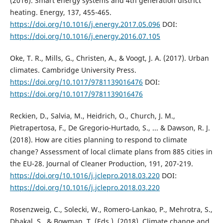
(2016). Smart energy systems and 4th generation district
heating. Energy, 137, 455-465.
https://doi.org/10.1016/j.energy.2017.05.096
DOI:
https://doi.org/10.1016/j.energy.2016.07.105
Oke, T. R., Mills, G., Christen, A., & Voogt, J. A. (2017). Urban
climates. Cambridge University Press.
https://doi.org/10.1017/9781139016476
DOI:
https://doi.org/10.1017/9781139016476
Reckien, D., Salvia, M., Heidrich, O., Church, J. M.,
Pietrapertosa, F., De Gregorio-Hurtado, S., ... & Dawson, R. J.
(2018). How are cities planning to respond to climate
change? Assessment of local climate plans from 885 cities in
the EU-28. Journal of Cleaner Production, 191, 207-219.
https://doi.org/10.1016/j.jclepro.2018.03.220
DOI:
https://doi.org/10.1016/j.jclepro.2018.03.220
Rosenzweig, C., Solecki, W., Romero-Lankao, P., Mehrotra, S.,
Dhakal, S., & Bowman, T. (Eds.). (2018). Climate change and