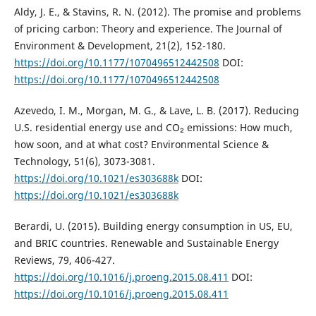
Aldy, J. E., & Stavins, R. N. (2012). The promise and problems
of pricing carbon: Theory and experience. The Journal of
Environment & Development, 21(2), 152-180.
https://doi.org/10.1177/1070496512442508
DOI:
https://doi.org/10.1177/1070496512442508
Azevedo, I. M., Morgan, M. G., & Lave, L. B. (2017). Reducing
U.S. residential energy use and CO₂ emissions: How much,
how soon, and at what cost? Environmental Science &
Technology, 51(6), 3073-3081.
https://doi.org/10.1021/es303688k
DOI:
https://doi.org/10.1021/es303688k
Berardi, U. (2015). Building energy consumption in US, EU,
and BRIC countries. Renewable and Sustainable Energy
Reviews, 79, 406-427.
https://doi.org/10.1016/j.proeng.2015.08.411
DOI:
https://doi.org/10.1016/j.proeng.2015.08.411