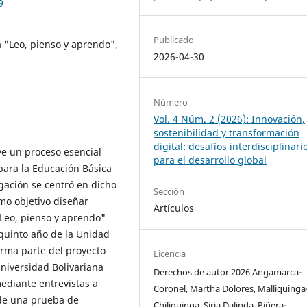
9
Publicado
a "Leo, pienso y aprendo",
2026-04-30
Número
Vol. 4 Núm. 2 (2026): Innovación,
sostenibilidad y transformación
digital: desafíos interdisciplinari
ye un proceso esencial
para el desarrollo global
 para la Educación Básica
igación se centró en dicho
Sección
mo objetivo diseñar
Artículos
"Leo, pienso y aprendo"
 quinto año de la Unidad
orma parte del proyecto
Licencia
Universidad Bolivariana
Derechos de autor 2026 Angamarca-
mediante entrevistas a
Coronel, Martha Dolores, Malliquinga
 de una prueba de
Chiliquinga, Siria Dalinda, Piñera-