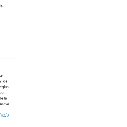
iz-
a-
Y. de
tegias
eo,
de la
nnova
/n2/3