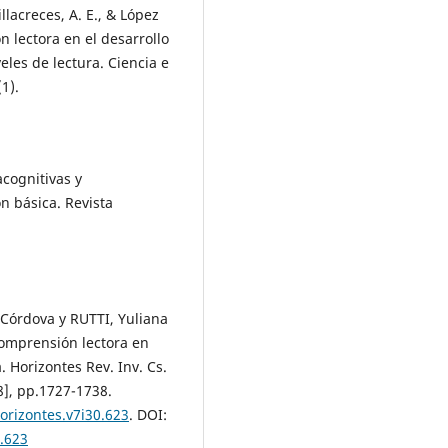
llacreces, A. E., & López
n lectora en el desarrollo
eles de lectura. Ciencia e
1).
acognitivas y
n básica. Revista
Córdova y RUTTI, Yuliana
omprensión lectora en
. Horizontes Rev. Inv. Cs.
28], pp.1727-1738.
orizontes.v7i30.623
. DOI:
0.623