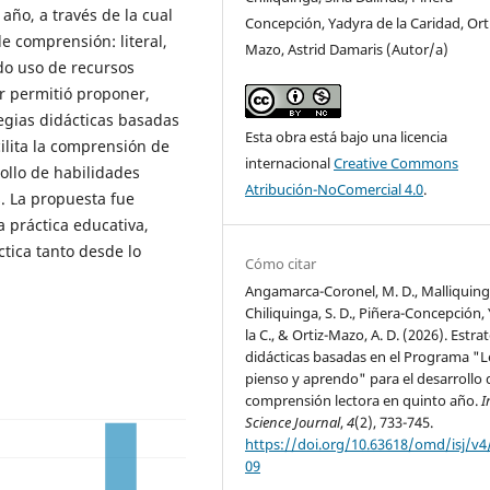
año, a través de la cual
Concepción, Yadyra de la Caridad, Ort
de comprensión: literal,
Mazo, Astrid Damaris (Autor/a)
ado uso de recursos
or permitió proponer,
tegias didácticas basadas
Esta obra está bajo una licencia
ilita la comprensión de
internacional
Creative Commons
rrollo de habilidades
Atribución-NoComercial 4.0
.
s. La propuesta fue
a práctica educativa,
tica tanto desde lo
Cómo citar
Angamarca-Coronel, M. D., Malliquing
Chiliquinga, S. D., Piñera-Concepción, 
la C., & Ortiz-Mazo, A. D. (2026). Estra
didácticas basadas en el Programa "L
pienso y aprendo" para el desarrollo 
comprensión lectora en quinto año.
I
Science Journal
,
4
(2), 733-745.
https://doi.org/10.63618/omd/isj/v4
09