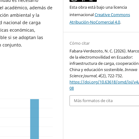
ilidad es necesario
Esta obra está bajo una licencia
y el académico, además de
internacional
Creative Commons
ción ambiental y la
Atribución-NoComercial 4.0
.
ed nacional de carga
sticas económicas,
ble si se adoptan las
Cómo citar
n conjunto.
Fabara-Verdezoto, N. C. (2026). Marco
de la electromovilidad en Ecuador:
infraestructura de carga, cooperación
China y educación sostenible.
Innova
Science Journal
,
4
(2), 722-732.
https://doi.org/10.63618/omd/isj/v4
08
Más formatos de cita