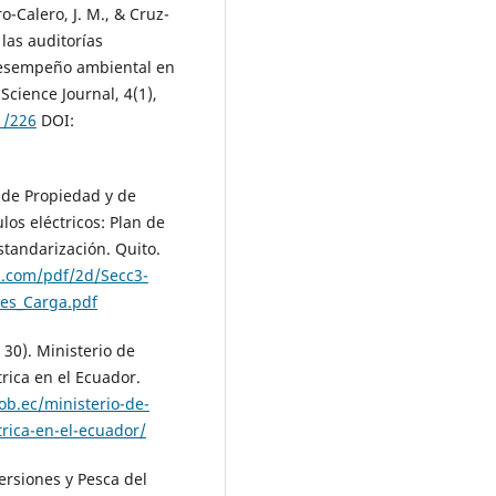
o-Calero, J. M., & Cruz-
 las auditorías
desempeño ambiental en
cience Journal, 4(1),
1/226
DOI:
 de Propiedad y de
os eléctricos: Plan de
standarización. Quito.
.com/pdf/2d/Secc3-
nes_Carga.pdf
30). Ministerio de
rica en el Ecuador.
ob.ec/ministerio-de-
trica-en-el-ecuador/
ersiones y Pesca del