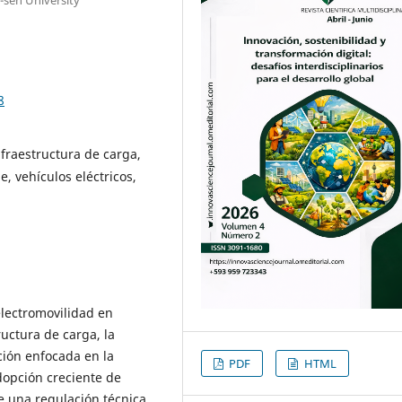
8
nfraestructura de carga,
, vehículos eléctricos,
 electromovilidad en
ructura de carga, la
ción enfocada en la
PDF
HTML
adopción creciente de
e una regulación técnica