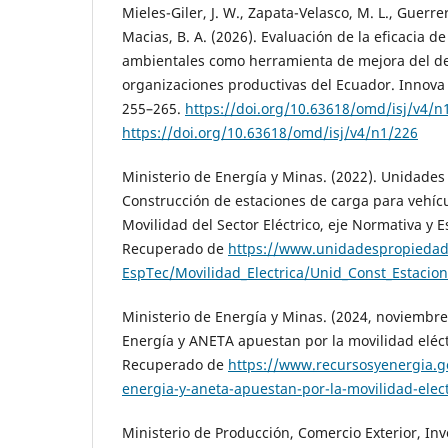
Mieles-Giler, J. W., Zapata-Velasco, M. L., Guerrer
Macias, B. A. (2026). Evaluación de la eficacia de
ambientales como herramienta de mejora del 
organizaciones productivas del Ecuador. Innova S
255–265.
https://doi.org/10.63618/omd/isj/v4/n
https://doi.org/10.63618/omd/isj/v4/n1/226
Ministerio de Energía y Minas. (2022). Unidades
Construcción de estaciones de carga para vehícul
Movilidad del Sector Eléctrico, eje Normativa y E
Recuperado de
https://www.unidadespropiedad
EspTec/Movilidad_Electrica/Unid_Const_Estacio
Ministerio de Energía y Minas. (2024, noviembre 
Energía y ANETA apuestan por la movilidad eléct
Recuperado de
https://www.recursosyenergia.g
energia-y-aneta-apuestan-por-la-movilidad-elec
Ministerio de Producción, Comercio Exterior, Inv