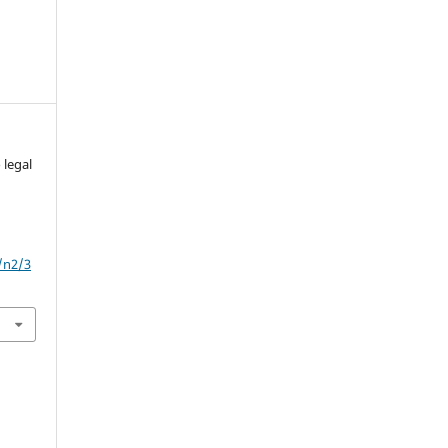
 legal
/n2/3