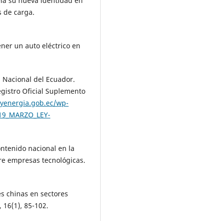
ela su nueva identidad en
 de carga.
ener un auto eléctrico en
 Nacional del Ecuador.
egistro Oficial Suplemento
syenergia.gob.ec/wp-
_19_MARZO_LEY-
ontenido nacional en la
re empresas tecnológicas.
es chinas en sectores
 16(1), 85-102.