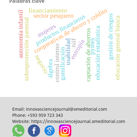
Palabras clave
cooperativas de ahorro y crédito
financiamiento
autonomía infantil
sector pesquero
productos financieros
gestión de riesgos
educación general básica
sobreprotección parental
mujeres
educación estadística
captación de ahorros
pymes
entropía
niif
usabilidad
control interno
gamificación
negocio
álgebra
Email:
innovasciencejournal@omeditorial.com
Phone:
+593 959 723 343
Website:
https://innovasciencejournal.omeditorial.com