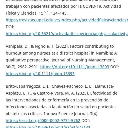
trabajan con pacientes afectados por la COVID-19. Actividad
Física y Ciencias, 15(1), 124–145.
https://revistas.upel.edu.ve/index.php/actividadfisicayciencias
DOI:
https://doi.org/10.56219/actividadfsicaycienciasphysicalactivit
Ashipala, D., & Nghole, T. (2022). Factors contributing to
burnout among nurses at a district hospital in Namibia: A
qualitative perspective. Journal of Nursing Management,
30(7), 2982–2991.
https://doi.org/10.1111/jonm.13693
DOI:
https://doi.org/10.1111/jonm.13693
Brito-Esparragoza, L. I., Chávez-Pacheco, L. E., Llamusca-
Aspiazu, E. F., & Castro-Rivera, M. A. (2025). Efectividad de
las intervenciones de enfermería en la prevención de
infecciones asociadas a la atención en salud en pacientes
obstétricas críticas. Innova Science Journal, 3(4).
https://orcid.org/0000-0002-9732-5762
DOI:
https://doi.org/10.63618/omd/isj/v3/n4/133