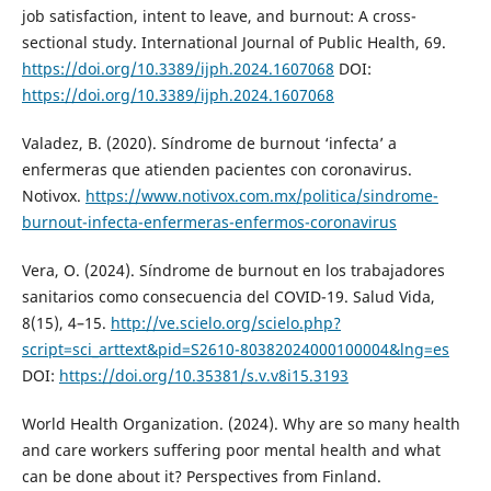
job satisfaction, intent to leave, and burnout: A cross-
sectional study. International Journal of Public Health, 69.
https://doi.org/10.3389/ijph.2024.1607068
DOI:
https://doi.org/10.3389/ijph.2024.1607068
Valadez, B. (2020). Síndrome de burnout ‘infecta’ a
enfermeras que atienden pacientes con coronavirus.
Notivox.
https://www.notivox.com.mx/politica/sindrome-
burnout-infecta-enfermeras-enfermos-coronavirus
Vera, O. (2024). Síndrome de burnout en los trabajadores
sanitarios como consecuencia del COVID-19. Salud Vida,
8(15), 4–15.
http://ve.scielo.org/scielo.php?
script=sci_arttext&pid=S2610-80382024000100004&lng=es
DOI:
https://doi.org/10.35381/s.v.v8i15.3193
World Health Organization. (2024). Why are so many health
and care workers suffering poor mental health and what
can be done about it? Perspectives from Finland.