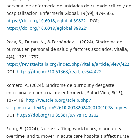
personal de enfermería de unidades de cuidado crítico y de
hospitalización. Enfermería Global, 19(59), 479–506.
https://doi.org/10.6018/eglobal.398221
DOI:
https://doi.org/10.6018/eglobal.398221
Roca, S., Durán, N., & Fernández, J. (2024). Síndrome de
burnout en personal de salud y factores asociados. Vitalia,
4(4), 1723–1737.
https://revistavitalia.org/index.php/vitalia/article/view/422
DOI:
https://doi.org/10.61368/r.s.d.h.v5i4.422
Romero, A. (2024). Síndrome de burnout y desgaste
emocional en personal de enfermería. Salud Vida, 8(15),
107–116.
http://ve.scielo.org/scielo.php?
script=sci_arttext&pid=S2610-80382024000100107&lng=es
DOI:
https://doi.org/10.35381/s.v.v8i15.3202
Sung, B. (2024). Nurse staffing, work hours, mandatory
overtime, and turnover in acute care hospitals affect nurse