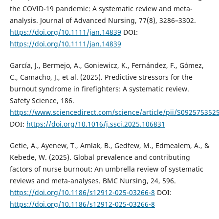
the COVID-19 pandemic: A systematic review and meta-
analysis. Journal of Advanced Nursing, 77(8), 3286–3302.
https://doi.org/10.1111/jan.14839
DOI:
https://doi.org/10.1111/jan.14839
García, J., Bermejo, A., Goniewicz, K., Fernández, F., Gómez,
C., Camacho, J., et al. (2025). Predictive stressors for the
burnout syndrome in firefighters: A systematic review.
Safety Science, 186.
https://www.sciencedirect.com/science/article/pii/S09257535
DOI:
https://doi.org/10.1016/j.ssci.2025.106831
Getie, A., Ayenew, T., Amlak, B., Gedfew, M., Edmealem, A., &
Kebede, W. (2025). Global prevalence and contributing
factors of nurse burnout: An umbrella review of systematic
reviews and meta-analyses. BMC Nursing, 24, 596.
https://doi.org/10.1186/s12912-025-03266-8
DOI:
https://doi.org/10.1186/s12912-025-03266-8