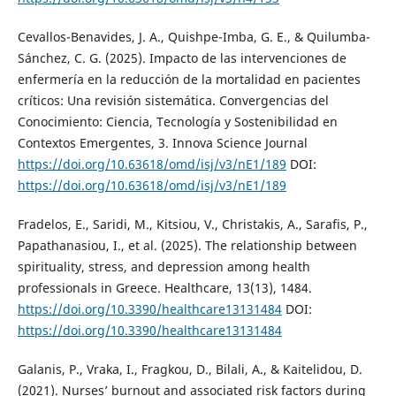
Cevallos-Benavides, J. A., Quishpe-Imba, G. E., & Quilumba-
Sánchez, C. G. (2025). Impacto de las intervenciones de
enfermería en la reducción de la mortalidad en pacientes
críticos: Una revisión sistemática. Convergencias del
Conocimiento: Ciencia, Tecnología y Sostenibilidad en
Contextos Emergentes, 3. Innova Science Journal
https://doi.org/10.63618/omd/isj/v3/nE1/189
DOI:
https://doi.org/10.63618/omd/isj/v3/nE1/189
Fradelos, E., Saridi, M., Kitsiou, V., Christakis, A., Sarafis, P.,
Papathanasiou, I., et al. (2025). The relationship between
spirituality, stress, and depression among health
professionals in Greece. Healthcare, 13(13), 1484.
https://doi.org/10.3390/healthcare13131484
DOI:
https://doi.org/10.3390/healthcare13131484
Galanis, P., Vraka, I., Fragkou, D., Bilali, A., & Kaitelidou, D.
(2021). Nurses’ burnout and associated risk factors during