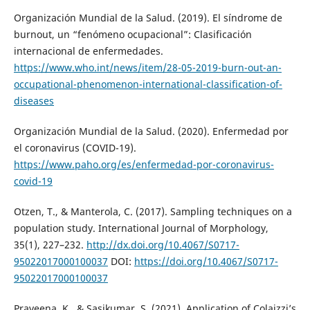
Organización Mundial de la Salud. (2019). El síndrome de
burnout, un “fenómeno ocupacional”: Clasificación
internacional de enfermedades.
https://www.who.int/news/item/28-05-2019-burn-out-an-
occupational-phenomenon-international-classification-of-
diseases
Organización Mundial de la Salud. (2020). Enfermedad por
el coronavirus (COVID-19).
https://www.paho.org/es/enfermedad-por-coronavirus-
covid-19
Otzen, T., & Manterola, C. (2017). Sampling techniques on a
population study. International Journal of Morphology,
35(1), 227–232.
http://dx.doi.org/10.4067/S0717-
95022017000100037
DOI:
https://doi.org/10.4067/S0717-
95022017000100037
Praveena, K., & Sasikumar, S. (2021). Application of Colaizzi’s