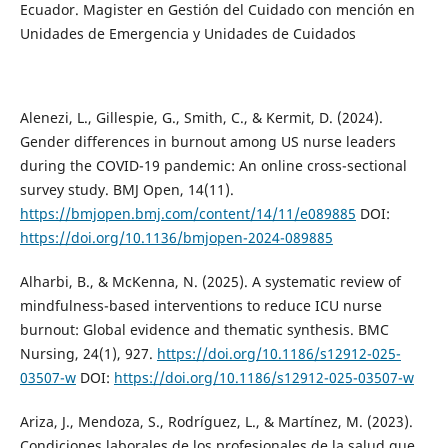
Ecuador. Magister en Gestión del Cuidado con mención en
Unidades de Emergencia y Unidades de Cuidados
Alenezi, L., Gillespie, G., Smith, C., & Kermit, D. (2024).
Gender differences in burnout among US nurse leaders
during the COVID-19 pandemic: An online cross-sectional
survey study. BMJ Open, 14(11).
https://bmjopen.bmj.com/content/14/11/e089885
DOI:
https://doi.org/10.1136/bmjopen-2024-089885
Alharbi, B., & McKenna, N. (2025). A systematic review of
mindfulness-based interventions to reduce ICU nurse
burnout: Global evidence and thematic synthesis. BMC
Nursing, 24(1), 927.
https://doi.org/10.1186/s12912-025-
03507-w
DOI:
https://doi.org/10.1186/s12912-025-03507-w
Ariza, J., Mendoza, S., Rodríguez, L., & Martínez, M. (2023).
Condiciones laborales de los profesionales de la salud que