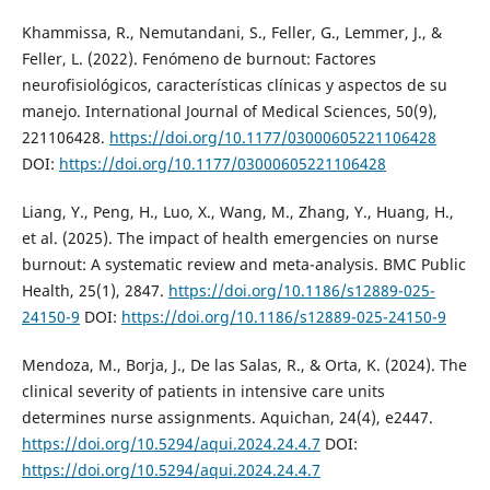
Khammissa, R., Nemutandani, S., Feller, G., Lemmer, J., &
Feller, L. (2022). Fenómeno de burnout: Factores
neurofisiológicos, características clínicas y aspectos de su
manejo. International Journal of Medical Sciences, 50(9),
221106428.
https://doi.org/10.1177/03000605221106428
DOI:
https://doi.org/10.1177/03000605221106428
Liang, Y., Peng, H., Luo, X., Wang, M., Zhang, Y., Huang, H.,
et al. (2025). The impact of health emergencies on nurse
burnout: A systematic review and meta-analysis. BMC Public
Health, 25(1), 2847.
https://doi.org/10.1186/s12889-025-
24150-9
DOI:
https://doi.org/10.1186/s12889-025-24150-9
Mendoza, M., Borja, J., De las Salas, R., & Orta, K. (2024). The
clinical severity of patients in intensive care units
determines nurse assignments. Aquichan, 24(4), e2447.
https://doi.org/10.5294/aqui.2024.24.4.7
DOI:
https://doi.org/10.5294/aqui.2024.24.4.7