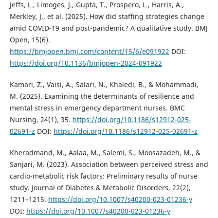
Jeffs, L., Limoges, J., Gupta, T., Prospero, L., Harris, A.,
Merkley, J., et al. (2025). How did staffing strategies change
amid COVID-19 and post-pandemic? A qualitative study. BMJ
Open, 15(6).
https://bmjopen.bmj.com/content/15/6/e091922
DOI:
https://doi.org/10.1136/bmjopen-2024-091922
Kamari, Z., Vaisi, A., Salari, N., Khaledi, B., & Mohammadi,
M. (2025). Examining the determinants of resilience and
mental stress in emergency department nurses. BMC
Nursing, 24(1), 35.
https://doi.org/10.1186/s12912-025-
02691-z
DOI:
https://doi.org/10.1186/s12912-025-02691-z
Kheradmand, M., Aalaa, M., Salemi, S., Moosazadeh, M., &
Sanjari, M. (2023). Association between perceived stress and
cardio-metabolic risk factors: Preliminary results of nurse
study. Journal of Diabetes & Metabolic Disorders, 22(2),
1211–1215.
https://doi.org/10.1007/s40200-023-01236-y
DOI:
https://doi.org/10.1007/s40200-023-01236-y