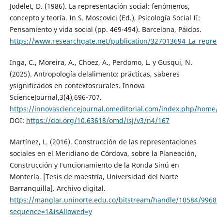
Jodelet, D. (1986). La representación social: fenómenos,
concepto y teoría. In S. Moscovici (Ed.), Psicología Social II:
Pensamiento y vida social (pp. 469-494). Barcelona, Páidos.
https://www.researchgate.net/publication/327013694_La_repre
Inga, C., Moreira, A., Choez, A., Perdomo, L. y Gusqui, N.
(2025). Antropología delalimento: prácticas, saberes
ysignificados en contextosrurales. Innova
ScienceJournal,3(4),696-707.
https://innovasciencejournal.omeditorial.com/index.php/home/
DOI:
https://doi.org/10.63618/omd/isj/v3/n4/167
Martínez, L. (2016). Construcción de las representaciones
sociales en el Meridiano de Córdova, sobre la Planeación,
Construcción y Funcionamiento de la Ronda Sinú en
Montería. [Tesis de maestría, Universidad del Norte
Barranquilla]. Archivo digital.
https://manglar.uninorte.edu.co/bitstream/handle/10584/996
sequence=1&isAllowed=y