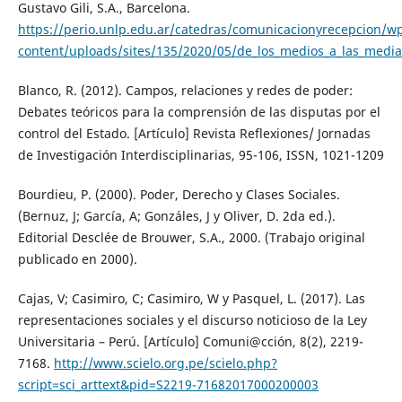
Gustavo Gili, S.A., Barcelona.
https://perio.unlp.edu.ar/catedras/comunicacionyrecepcion/w
content/uploads/sites/135/2020/05/de_los_medios_a_las_media
Blanco, R. (2012). Campos, relaciones y redes de poder:
Debates teóricos para la comprensión de las disputas por el
control del Estado. [Artículo] Revista Reflexiones/ Jornadas
de Investigación Interdisciplinarias, 95-106, ISSN, 1021-1209
Bourdieu, P. (2000). Poder, Derecho y Clases Sociales.
(Bernuz, J; García, A; Gonzáles, J y Oliver, D. 2da ed.).
Editorial Desclée de Brouwer, S.A., 2000. (Trabajo original
publicado en 2000).
Cajas, V; Casimiro, C; Casimiro, W y Pasquel, L. (2017). Las
representaciones sociales y el discurso noticioso de la Ley
Universitaria – Perú. [Artículo] Comuni@cción, 8(2), 2219-
7168.
http://www.scielo.org.pe/scielo.php?
script=sci_arttext&pid=S2219-71682017000200003