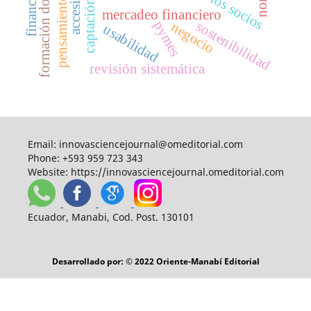
pensamiento crítico
formación docente
mercadeo financiero
pymes
sostenibilidad
negocio
usabilidad
revisión sistemática
Email:
innovasciencejournal@omeditorial.com
Phone:
+593 959 723 343
Website:
https://innovasciencejournal.omeditorial.com
Ecuador, Manabi, Cod. Post. 130101
Desarrollado por: © 2022 Oriente-Manabí Editorial