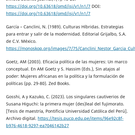
https://doi.org/10.63618/omd/isj/v1/n1/7
DOI:
https://doi.org/10.63618/omd/isj/v1/n1/7
García – Canclini, N. (1989). Culturas Híbridas. Estrategias
para entrar y salir de la modernidad. Editorial Grijalbo, S.A.
de C.V. México.
https://monoskop.org/images/7/75/Canclini_Nestor_Garcia_Cul
Goetz, AM (2003). Eficacia política de las mujeres: Un marco
conceptual. En AM Goetz y S. Hassim (Eds.), Sin atajos al
poder: Mujeres africanas en la política y la formulación de
políticas (pp. 29-80). Zed Books.
Gosshi, A y Kazuko, C. (2023). Los singulares cautiverios de
Susana Higuchi: la primera mujer (des)leal del fujimorato.
[Tesis de maestría, Pontificia Universidad Católica del Perú].
Archivo digital.
https://tesis.pucp.edu.pe/items/96e92c8f-
b976-4618-9297-ea7046142b27