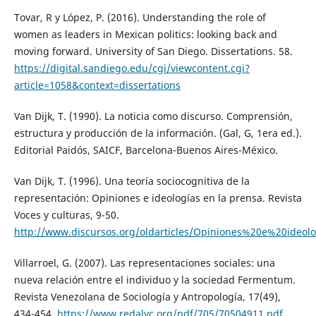
Tovar, R y López, P. (2016). Understanding the role of
women as leaders in Mexican politics: looking back and
moving forward. University of San Diego. Dissertations. 58.
https://digital.sandiego.edu/cgi/viewcontent.cgi?
article=1058&context=dissertations
Van Dijk, T. (1990). La noticia como discurso. Comprensión,
estructura y producción de la información. (Gal, G, 1era ed.).
Editorial Paidós, SAICF, Barcelona-Buenos Aires-México.
Van Dijk, T. (1996). Una teoría sociocognitiva de la
representación: Opiniones e ideologías en la prensa. Revista
Voces y culturas, 9-50.
http://www.discursos.org/oldarticles/Opiniones%20e%20ide
Villarroel, G. (2007). Las representaciones sociales: una
nueva relación entre el individuo y la sociedad Fermentum.
Revista Venezolana de Sociología y Antropología, 17(49),
434-454.
https://www.redalyc.org/pdf/705/70504911.pdf