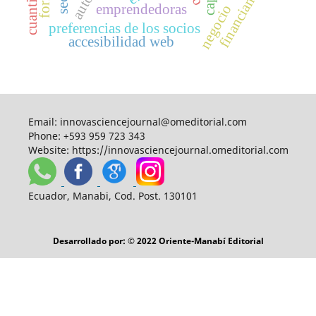
financiamiento
emprendedoras
negocio
preferencias de los socios
accesibilidad web
Email:
innovasciencejournal@omeditorial.com
Phone:
+593 959 723 343
Website:
https://innovasciencejournal.omeditorial.com
Ecuador, Manabi, Cod. Post. 130101
Desarrollado por: © 2022 Oriente-Manabí Editorial