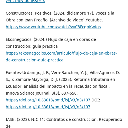
v=hcTatNid0nE&t=1s
Constructores, Positivos, (2024, diciembre 17). Voces a la
Obra con Joan Proaño. [Archivo de Vídeo].Youtube.
https://www.youtube.com/watch?v=C8FcqnKwtqs
Ekosnegocios. (2024.) Flujo de caja en obras de
construcción: guía práctica
https://ekosnegocios.com/articulo/flujo-de-caja-en-obras-
de-construccion-guia-practica
.
Fuentes-Urdanigo, J. F., Vera-Banchen, Y. J., Villa-Aguirre, D.
S., & Zamora-Mayorga, D. J. (2025). Reforma tributaria en
Ecuador: análisis del impacto en la recaudación fiscal.
Innova Science Journal, 3(3), 637-650.
https://doi.org/10.63618/omd/isj/v3/n3/107
DOI:
https://doi.org/10.63618/omd/isj/v3/n3/107
IASB. (2023). NIC 11: Contratos de construcción. Recuperado
de