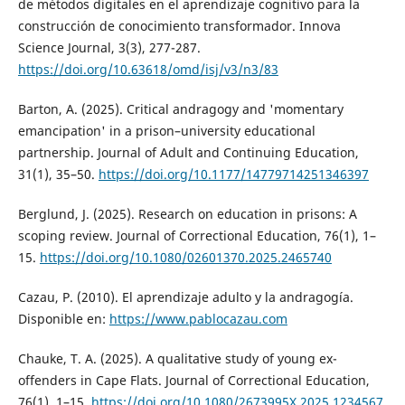
de métodos digitales en el aprendizaje cognitivo para la
construcción de conocimiento transformador. Innova
Science Journal, 3(3), 277-287.
https://doi.org/10.63618/omd/isj/v3/n3/83
Barton, A. (2025). Critical andragogy and 'momentary
emancipation' in a prison–university educational
partnership. Journal of Adult and Continuing Education,
31(1), 35–50.
https://doi.org/10.1177/14779714251346397
Berglund, J. (2025). Research on education in prisons: A
scoping review. Journal of Correctional Education, 76(1), 1–
15.
https://doi.org/10.1080/02601370.2025.2465740
Cazau, P. (2010). El aprendizaje adulto y la andragogía.
Disponible en:
https://www.pablocazau.com
Chauke, T. A. (2025). A qualitative study of young ex-
offenders in Cape Flats. Journal of Correctional Education,
76(1), 1–15.
https://doi.org/10.1080/2673995X.2025.1234567