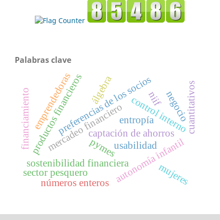
Palabras clave
emprendedoras
productos financieros
álgebra
preferencias de los socios
cuantitativos
financiamiento
negocio
niif
control interno
mercadeo financiero
entropía
captación de ahorros
pymes
autonomía infantil
usabilidad
sostenibilidad financiera
mujeres
sector pesquero
números enteros