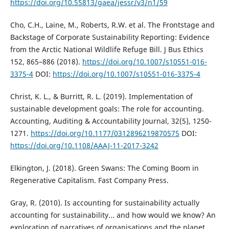
https://doi.org/10.55813/gaea/jessr/v3/n1/59
Cho, C.H., Laine, M., Roberts, R.W. et al. The Frontstage and
Backstage of Corporate Sustainability Reporting: Evidence
from the Arctic National Wildlife Refuge Bill. J Bus Ethics
152, 865–886 (2018).
https://doi.org/10.1007/s10551-016-
3375-4
DOI:
https://doi.org/10.1007/s10551-016-3375-4
Christ, K. L., & Burritt, R. L. (2019). Implementation of
sustainable development goals: The role for accounting.
Accounting, Auditing & Accountability Journal, 32(5), 1250-
1271.
https://doi.org/10.1177/0312896219870575
DOI:
https://doi.org/10.1108/AAAJ-11-2017-3242
Elkington, J. (2018). Green Swans: The Coming Boom in
Regenerative Capitalism. Fast Company Press.
Gray, R. (2010). Is accounting for sustainability actually
accounting for sustainability... and how would we know? An
exploration of narratives of organisations and the planet.