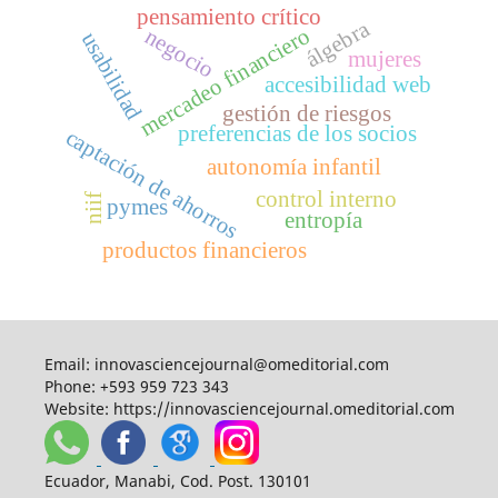
pensamiento crítico
álgebra
mercadeo financiero
negocio
usabilidad
mujeres
accesibilidad web
gestión de riesgos
preferencias de los socios
captación de ahorros
autonomía infantil
control interno
niif
pymes
entropía
productos financieros
Email:
innovasciencejournal@omeditorial.com
Phone:
+593 959 723 343
Website:
https://innovasciencejournal.omeditorial.com
Ecuador, Manabi, Cod. Post. 130101