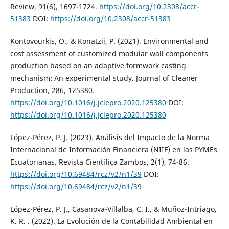
Review, 91(6), 1697-1724.
https://doi.org/10.2308/accr-
51383
DOI:
https://doi.org/10.2308/accr-51383
Kontovourkis, O., & Konatzii, P. (2021). Environmental and
cost assessment of customized modular wall components
production based on an adaptive formwork casting
mechanism: An experimental study. Journal of Cleaner
Production, 286, 125380.
https://doi.org/10.1016/j.jclepro.2020.125380
DOI:
https://doi.org/10.1016/j.jclepro.2020.125380
López-Pérez, P. J. (2023). Análisis del Impacto de la Norma
Internacional de Información Financiera (NIIF) en las PYMEs
Ecuatorianas. Revista Científica Zambos, 2(1), 74-86.
https://doi.org/10.69484/rcz/v2/n1/39
DOI:
https://doi.org/10.69484/rcz/v2/n1/39
López-Pérez, P. J., Casanova-Villalba, C. I., & Muñoz-Intriago,
K. R. . (2022). La Evolución de la Contabilidad Ambiental en