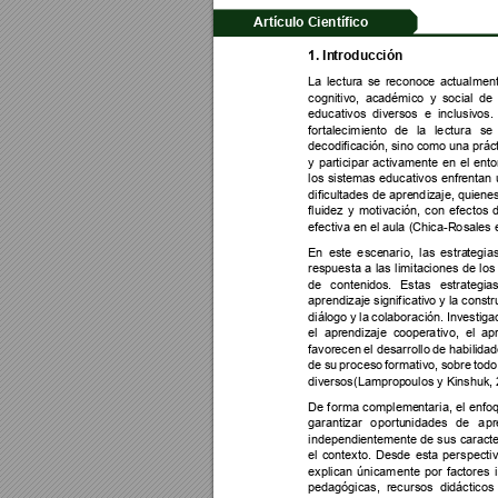
Artículo Científico
1. In
trod
u
cció
n
La 
lectura 
se 
reconoce 
actualment
cognitivo, 
académico 
y 
social 
de 
educativos 
diversos 
e 
inclusiv
os. 
fortalecimiento 
de 
la 
le
c
tura 
s
e 
decodificació
n, sino como una pr
ác
y 
participar 
activamente
en 
el 
ento
los 
sistemas 
educativos 
enf
r
entan 
dificultades de 
apre
nd
iz
a
je, quiene
f
l
uidez 
y 
motivació
n, 
con 
efectos 
efectiva en el 
au
l
a 
(C
hica
-R
o
sal
es 
En 
este 
e
sce
nario, 
las 
est
ra
tegia
respuesta 
a 
las 
limitaciones 
de 
los
de 
c
ontenid
os. 
Est
as
es
trategias
aprendizaje si
gn
i
f
icativ
o y la cons
tr
diálogo y 
la 
colaboració
n. Investig
a
el 
ap
r
e
ndizaje 
coo
pe
r
a
tivo, 
el 
ap
favorecen 
el 
de
s
arrollo 
d
e 
h
abili
dad
de 
su 
proceso 
formativo, 
sobre 
todo
diversos(Lamprop
oulos y Kinshuk
,
De 
f
orma 
co
m
p
leme
ntaria, 
e
l 
enfo
garantizar 
o
portu
nidades 
d
e 
a
pr
independienteme
nte 
de sus 
caracte
el 
contexto. 
De
s
de 
esta 
perspecti
explican 
únicamente 
p
or 
factores 
pedagógicas, 
recursos 
d
i
dácticos 