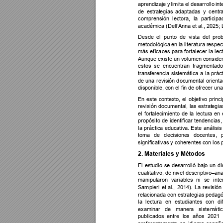
aprendizaje 
y 
limita 
el 
desarrollo
int
de 
estrat
egias 
adaptadas 
y 
centr
comprensión 
lectora, 
l
a 
participa
académica (Dell’An
na et
al., 2025; 
Desde 
el 
pu
nto 
de 
vist
a 
d
el 
p
rob
metodológica 
en 
la 
literat
ura 
respec
más 
ef
i
ca
c
es 
para 
forta
le
cer 
la 
lec
Aunque existe un volume
n conside
estos 
se 
en
c
uentran 
f
r
agmentado
transferencia 
sistemática
a 
la 
prác
de 
una 
revisi
ón d
ocume
ntal 
orient
disponible, c
on el fin de o
f
rec
er una
En 
este 
cont
exto, 
el 
o
bj
etivo 
princi
revisión 
documental, 
las 
estrat
eg
ia
el 
f
ort
alecimiento 
de 
la 
lectur
a 
en 
propósito 
de 
ide
ntificar 
tendencias,
la 
prá
ctic
a 
educativa. 
Este 
análisis
toma 
de 
d
ecisione
s 
docentes, 
significativas y co
he
r
e
ntes c
on los 
2. Materiales y Métodos
El 
estudio 
se 
des
arrolló 
bajo
un 
d
cualitativo, de
 nivel 
descri
ptivo
–an
a
manipularon 
variables 
n
i 
se 
inte
Sampieri 
et
al., 
2014). 
La 
revisión
relacionada
con estrategias
 pedagó
la 
lectura 
en
estudiantes 
con 
di
examinar 
de 
maner
a 
siste
m
á
ti
publicados 
entre 
los 
años 
2021 