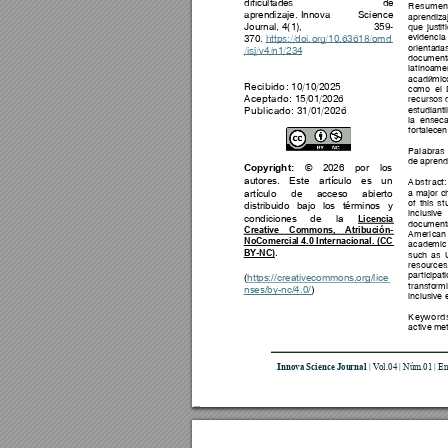
dificultade
s 
de 
Resu
men
apren
dizaje. 
I
nnova 
Science
apre
ndiza
Journa
l
, 
4
(1), 
359-
que
just
if
e
videncia 
370.
https://do
i.
org
/10.63618
/omd
orienta
das
/isj/
v
4/n1/23
4
docu
m
e
nt
latinoa
mer
acadé
mico
Recibi
do
:
10
/
10
/20
25
co
m
o
el
A
ceptado:
15
/
01
/20
26
recursos
Publicad
o:
31
/
01
/20
26
es
tudianti
la 
e
nseñ
forta
lece
n
Palabr
as 
de
 aprend
Copyri
gh
t:
© 
202
6 
por 
los 
autore
s
. 
Este
artículo 
es
un
Abstrac
t:
artícu
l
o 
de 
acces
o 
abierto 
a 
ma
jor 
c
of 
this 
st
distribuido
bajo
los
tér
mi
no
s 
y 
inclus
ive 
condiciones
de 
la 
Licenc
ia 
docu
m
e
nt
Creat
ive 
Co
mmons,
Atribuc
i
ón
-
A
m
e
ri
ca
n
NoC
omercia
l 4.
0
 Internac
iona
l. 
(
CC 
acade
m
ic
.
BY
-
NC
)
such 
as 
resou
rces
participa
ti
(
https
:/
/creat
iveco
mmons
.org/lice
transfo
rmi
ns
es/by-nc/4.0/
)
inclus
ive 
Key
word
active
 me
I
nno
va Scienc
e Jou
rnal
| 
Vo
l.04
 | Núm.01
| 
E