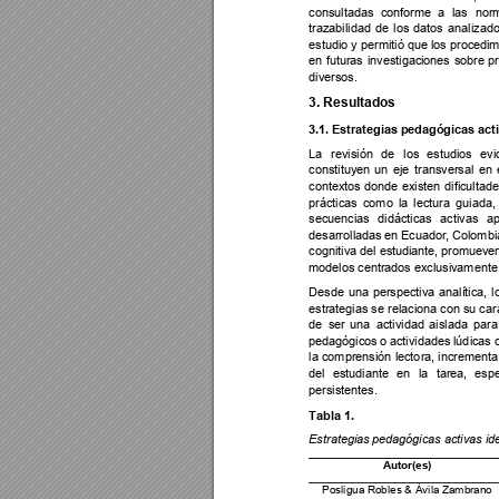
consultadas 
conforme 
a
las 
nor
trazabilidad 
de 
lo
s
datos 
analizad
estudio y p
ermitió
q
ue 
los
proce
dim
en 
futuras 
investigaci
ones 
sobre 
p
diversos.
3. Resultados
3.1. Estrategias p
edagógicas act
La 
revisión
de 
los 
estudios 
evi
constituyen 
un 
eje 
transversal 
en 
contextos 
donde 
e
xiste
n 
dific
ult
ade
prácticas 
como 
l
a
lectura 
guiada,
secuencias 
di
dácticas 
a
ctivas
ap
desarrolladas 
en Ec
uador, C
olombi
cognitiva del est
ud
i
a
nte, promu
even
modelos centr
ados exclusiv
amente 
Desde 
una 
perspectiva 
a
nalí
tica, 
l
estrategias se 
rel
aciona 
c
on 
su car
de 
s
er 
una 
a
ctividad 
aislada 
p
ara
pedagógicos 
o
actividades l
úd
ic
as 
la 
comprensió
n 
l
ecto
r
a, 
increm
en
t
a
del 
estudiante
en 
la 
tarea, 
esp
persistentes.
Tabla 1. 
Estrategias 
pedagógicas activ
as 
id
A
utor(es)
Pos
li
gua
 Robles
 & Ávila Za
m
brano