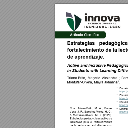
Artículo Científic
o
Estrategias 
pedagógica
fortalecimiento de 
la 
lect
de aprendizaje
.
Active 
and 
I
nc
l
usive 
Pedag
ogica
in Student
s with Learnin
g Diffic
1
Triana-Brito, 
Marj
orie 
Alex
andra
; 
B
arr
4
Montufar-
O
lvera, Mayra Johanna
.
1
Escue
l
https:
//
2
Escue
l
https:
//
3
Escue
l
https:
//
Cita:
Tr
iana-Brito,
M. 
A., 
Ba
rre-
4
Ministe
Vera, J. F., Sanch
ez-Veloz, H. C.
, 
https:
//
& 
Montu
f
ar-Olvera
, 
M. 
J. 
(2026). 
Estra
tegias 
pedag
ógi
cas
 acti
v
as
e 
inclusivas
para 
el 
f
orta
l
ec
imi
en
to 
de 
l
a 
lectura 
en 
estudiantes
con 