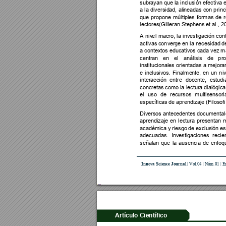
subrayan que la inclusió
n efect
iv
a
 
a 
la diversid
ad, 
ali
neadas 
c
on p
rin
c
que 
propone 
múlti
ples 
formas 
de 
lectores(Gilleran St
ephens et
al., 2
A 
n
iv
e
l 
macr
o, 
la 
investi
gación 
con
activas c
on
v
erge e
n la n
ecesidad 
d
a 
c
on
t
extos educativos cada ve
z
m
centran 
en 
el 
análisis 
de
p
r
institucionales o
rien
tadas 
a 
m
ejora
e 
inclusivos
. 
Finalme
nte, 
en 
un 
n
i
interacción 
entre 
docente, 
estudi
concretas como 
l
a
 lectura dialógic
el 
u
so 
de 
recursos 
multisensori
específicas 
de
aprendizaje (Filosofi
Diversos antece
dente
s 
documenta
aprendizaje
en 
lectura 
presen
tan 
académica y 
riesgo 
d
e 
e
xclusi
ón es
adecuadas. 
Investi
gaciones 
recie
señalan 
que 
la 
ausencia 
de 
enfoq
I
nno
va Scie
nce Jou
rnal
 | Vo
l
.04 
| 
N
úm.01 | E
Artículo Científico