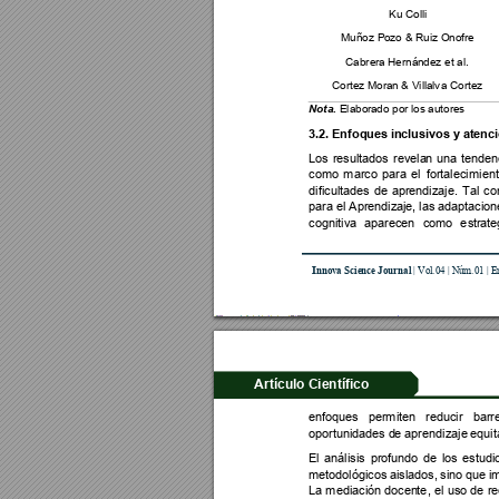
Ku Col
l
i
Muñoz Po
zo & Ruiz
 Onofre
Cabre
ra Herná
ndez et al.
Cortez Mora
n & V
ill
a
lv
a Cortez
 Elabora
do por 
los autore
s
Nota.
3.2. Enfoqu
es inclusi
vos y atenci
Los 
resultados 
revela
n 
una 
tenden
como 
marco 
para 
el 
fortalecimien
dificultades 
de 
ap
r
e
n
dizaje. 
Tal 
co
para el Aprendiz
aje, las adaptacio
n
cognitiva 
apar
ecen 
como
e
s
trate
I
nno
va Scie
nce Jou
rnal
 | Vo
l
.04 
| 
N
úm.01 | E
Artículo Científico
enfoques 
permi
ten
r
educir 
barr
oportunidades d
e aprendizaje 
equit
El 
análisis 
profundo
de 
los
estudi
metodológicos 
aisl
ados, 
sino q
ue i
m
La 
mediaci
ón 
docen
te
, el 
us
o 
de 
r