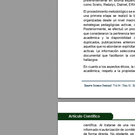
preferentement
e 
en 
idioma 
españo
como Scielo, Re
da
lyc
, Dialnet
, E
RI
El 
p
roc
ed
im
iento 
metodológico 
se 
e
una 
primera 
e
tap
a 
se
realizó
la
organizadas 
desde 
un 
nivel 
macro
estrategias 
pedagógicas 
act
iva
s, 
Posteriormente
, 
se 
efectuó 
un 
pro
que 
c
onsideraron
la pe
rti
n
e
ncia 
t
em
académica 
y 
la 
d
is
ponibilidad
duplicados, 
publicaciones 
anterior
aquellos 
que 
n
o 
abordaro
n 
explíci
ta
activas. 
L
a 
in
f
ormaci
ón 
seleccio
n
documental 
que 
f
acili
ta
ro
n 
la 
co
hallazgos.
En cuanto
 a los 
aspectos
 éticos, la
 
académica, 
respeto 
a
la 
p
ro
pieda
I
nno
va Scie
nce Jou
rnal
 | Vo
l
.04 
| 
N
úm.01 | E
Artículo Científico
cientí
f
ica. 
Al 
tratarse 
de 
una 
re
v
informado 
ni 
au
t
orización 
de 
co
mi
té
de 
f
orma 
directa
. 
No 
ob
st
ante, 
se 