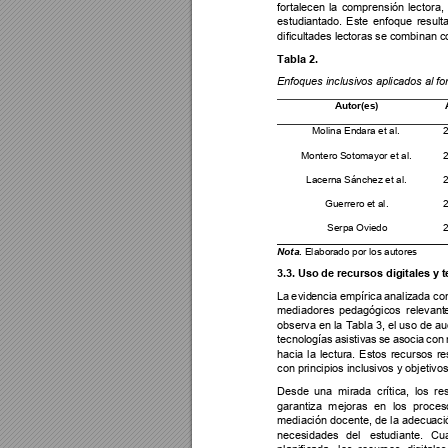
fortalecen 
la 
comprensió
n 
lectora, 
estudiantad
o. 
Este 
e
nfo
que 
result
dificultades lec
toras se com
binan c
Tabla 2. 
Enfoques inclusiv
os aplicad
os a
l 
fo
A
utor(es)
Molina End
ara et a
l
.
Montero
 Sotomayor
 et al.
Lacern
a Sánche
z et al.
Guerrero
 et 
a
l
.
Serpa
 Ov
ie
do
 Elabora
do por 
los autore
s
Nota.
3.3. Us
o de recursos di
gitales y
 
La 
e
vid
encia 
e
mpí
rica 
analiz
ada 
co
mediadores 
pedagógicos 
rel
e
vant
observa en 
l
a 
T
abla 3, 
el uso de au
tecnologías 
asistivas 
se 
asocia 
con 
hacia 
la 
le
c
tura. 
Estos 
recursos 
re
con principios incl
usivos y obje
tivo
Desde 
una
mira
da 
crí
t
ica, 
los 
re
garantiza 
mejoras 
en 
los 
proces
mediación 
docente, d
e 
la 
adecu
aci
necesidades 
del 
estudiante. 
Cu